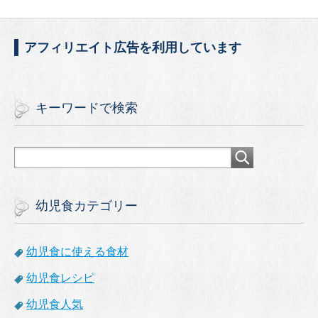
c
tt
ail
e
er
アフィリエイト広告を利用しています
b
o
o
キーワードで検索
k
幼児食カテゴリー
幼児食に使える食材
幼児食レシピ
幼児食人気