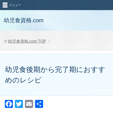
メニュー
幼児食資格.com
幼児食資格.com
TOP
幼児食後期から完了期におすす
めのレシピ
F
T
E
共
a
wi
m
有