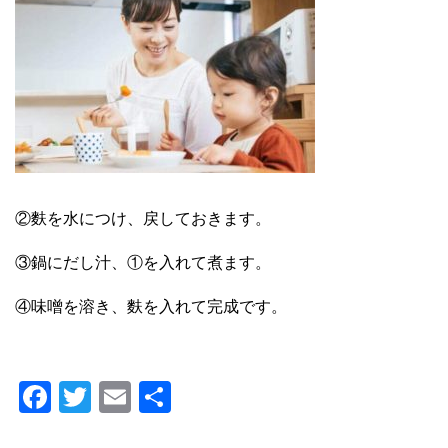
②麩を水につけ、戻しておきます。
③鍋にだし汁、①を入れて煮ます。
④味噌を溶き、麩を入れて完成です。
F
T
E
共
a
wi
m
有