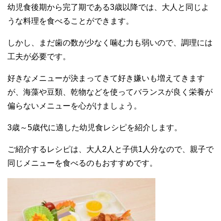
幼児食後期から完了期である3歳以降では、大人と同じよ
c
tt
ail
うな料理を食べることができます。
e
er
b
しかし、まだ歯の数が少なく噛む力も弱いので、調理には
工夫が必要です。
o
o
好きなメニューが決まってきて好き嫌いも増えてきます
k
が、海藻や豆類、乾物などを使ってバランスが良く栄養が
偏らないメニューを心がけましょう。
3歳～5歳代に適した幼児食レシピを紹介します。
ご紹介するレシピは、大人2人と子供1人分なので、親子で
同じメニューを食べるのもおすすめです。