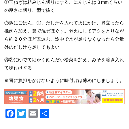
①玉ねぎは粗みじん切りにする。にんじんは３mmくらい
の厚さに切り、型で抜く
②鍋にごはん、①、だし汁を入れて火にかけ、煮立ったら
挽肉を加え、箸で混ぜほぐす。弱火にしてアクをとりなが
ら約２０分ほど煮込む。途中で水が足りなくなったら分量
外のだし汁を足してもよい
③②にゆでて細かく刻んだ小松菜を加え、みそを溶き入れ
て味付けする
※胃に負担をかけないように味付けは薄めにしましょう。
F
T
E
共
a
wi
m
有