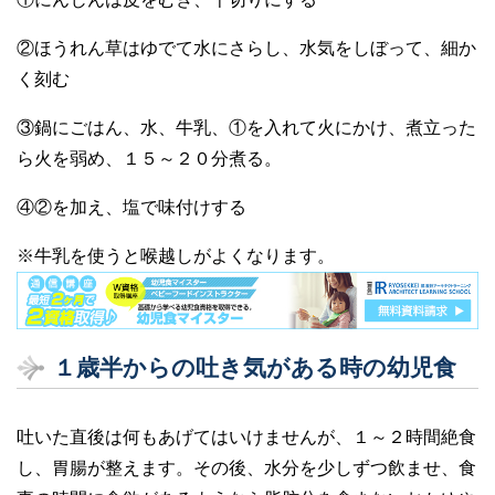
②ほうれん草はゆでて水にさらし、水気をしぼって、細か
く刻む
③鍋にごはん、水、牛乳、①を入れて火にかけ、煮立った
ら火を弱め、１５～２０分煮る。
④②を加え、塩で味付けする
※牛乳を使うと喉越しがよくなります。
１歳半からの吐き気がある時の幼児食
吐いた直後は何もあげてはいけませんが、１～２時間絶食
し、胃腸が整えます。その後、水分を少しずつ飲ませ、食