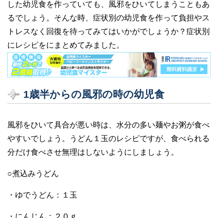
した幼児食を作っていても、風邪をひいてしまうこともあ
e
er
るでしょう。そんな時、症状別の幼児食を作って負担やス
b
トレスなく回復を待ってみてはいかがでしょうか？症状別
o
にレシピをにまとめてみました。
o
k
1歳半からの風邪の時の幼児食
風邪をひいて具合が悪い時は、水分の多い麺やお粥が食べ
やすいでしょう。うどん１玉のレシピですが、食べられる
分だけ食べさせ無理はしないようにしましょう。
○煮込みうどん
・ゆでうどん：１玉
・にんじん：２０ｇ