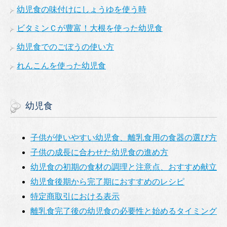
幼児食の味付けにしょうゆを使う時
ビタミンＣが豊富！大根を使った幼児食
幼児食でのごぼうの使い方
れんこんを使った幼児食
幼児食
子供が使いやすい幼児食、離乳食用の食器の選び方
子供の成長に合わせた幼児食の進め方
幼児食の初期の食材の調理と注意点、おすすめ献立
幼児食後期から完了期におすすめのレシピ
特定商取引における表示
離乳食完了後の幼児食の必要性と始めるタイミング