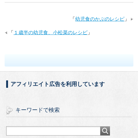
c
tt
ail
e
er
「
幼児食のかぶのレシピ
」
b
o
「
１歳半の幼児食、小松菜のレシピ
」
o
k
アフィリエイト広告を利用しています
キーワードで検索