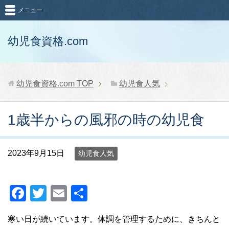
メニュー
幼児食資格.com
幼児食資格.com
TOP
幼児食人気
1歳半からの風邪の時の幼児食
2023年9月15日
幼児食人気
F
T
E
共
a
wi
m
有
寒い日が続いています。体調を管理するために、きちんと
c
tt
ail