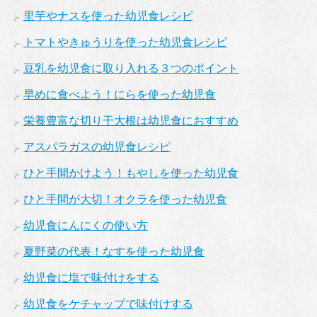
里芋やナスを使った幼児食レシピ
トマトやきゅうりを使った幼児食レシピ
豆乳を幼児食に取り入れる３つのポイント
早めに食べよう！にらを使った幼児食
栄養豊富な切り干大根は幼児食におすすめ
アスパラガスの幼児食レシピ
ひと手間かけよう！もやしを使った幼児食
ひと手間が大切！オクラを使った幼児食
幼児食にんにくの使い方
夏野菜の代表！なすを使った幼児食
幼児食に塩で味付けをする
幼児食をケチャップで味付けする