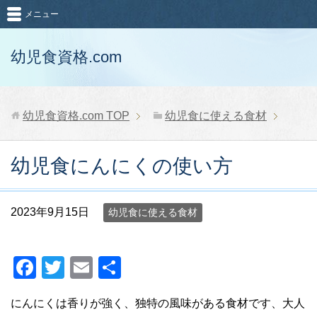
メニュー
幼児食資格.com
幼児食資格.com
TOP
幼児食に使える食材
幼児食にんにくの使い方
2023年9月15日
幼児食に使える食材
F
T
E
共
a
wi
m
有
にんにくは香りが強く、独特の風味がある食材です、大人
c
tt
ail