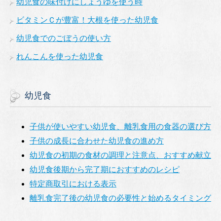
幼児食の味付けにしょうゆを使う時
ビタミンＣが豊富！大根を使った幼児食
幼児食でのごぼうの使い方
れんこんを使った幼児食
幼児食
子供が使いやすい幼児食、離乳食用の食器の選び方
子供の成長に合わせた幼児食の進め方
幼児食の初期の食材の調理と注意点、おすすめ献立
幼児食後期から完了期におすすめのレシピ
特定商取引における表示
離乳食完了後の幼児食の必要性と始めるタイミング