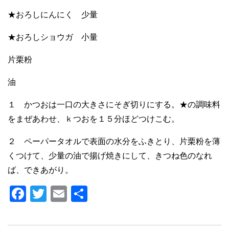
★おろしにんにく 少量
★おろしショウガ 小量
片栗粉
油
１ かつおは一口の大きさにそぎ切りにする。★の調味料
をまぜあわせ、ｋつおを１５分ほどつけこむ。
２ ペーパータオルで表面の水分をふきとり、片栗粉を薄
くつけて、少量の油で揚げ焼きにして、きつね色のなれ
ば、できあがり。
F
T
E
共
a
wi
m
有
c
tt
ail