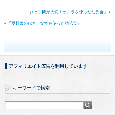
e
er
「
ひと手間が大切！オクラを使った幼児食
」
b
o
「
夏野菜の代表！なすを使った幼児食
」
o
k
アフィリエイト広告を利用しています
キーワードで検索