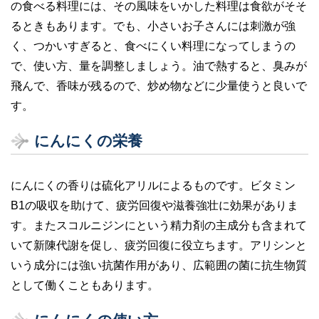
の食べる料理には、その風味をいかした料理は食欲がそそ
e
er
るときもあります。でも、小さいお子さんには刺激が強
b
く、つかいすぎると、食べにくい料理になってしまうの
o
で、使い方、量を調整しましょう。油で熱すると、臭みが
o
飛んで、香味が残るので、炒め物などに少量使うと良いで
k
す。
にんにくの栄養
にんにくの香りは硫化アリルによるものです。ビタミン
B1の吸収を助けて、疲労回復や滋養強壮に効果がありま
す。またスコルニジンにという精力剤の主成分も含まれて
いて新陳代謝を促し、疲労回復に役立ちます。アリシンと
いう成分には強い抗菌作用があり、広範囲の菌に抗生物質
として働くこともあります。